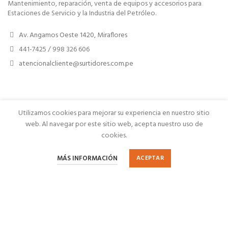
Mantenimiento, reparación, venta de equipos y accesorios para
Estaciones de Servicio y la Industria del Petróleo.
Av. Angamos Oeste 1420, Miraflores
441-7425 / 998 326 606
atencionalcliente@surtidores.com.pe
PRODUCTOS
Utilizamos cookies para mejorar su experiencia en nuestro sitio
web. Al navegar por este sitio web, acepta nuestro uso de
NOSOTROS
cookies.
0
0
MÁS INFORMACIÓN
ACEPTAR
CLIENTES
Catálogo
Sidebar
Lista de Deseos
Carrito
Mi Cuenta
SURTIDORES S.A.C.
. TODOS LOS DERECHOS RESERVADOS
2026.