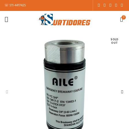
☏ 511-4417425
0
SOLD
OUT