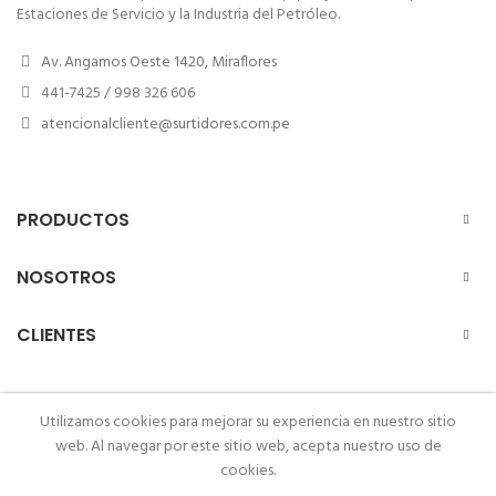
Estaciones de Servicio y la Industria del Petróleo.
Av. Angamos Oeste 1420, Miraflores
441-7425 / 998 326 606
atencionalcliente@surtidores.com.pe
PRODUCTOS
NOSOTROS
CLIENTES
Utilizamos cookies para mejorar su experiencia en nuestro sitio
SURTIDORES S.A.C.
. TODOS LOS DERECHOS RESERVADOS
2026.
web. Al navegar por este sitio web, acepta nuestro uso de
cookies.