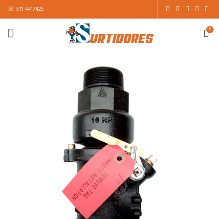
☏ 511-4417425
0