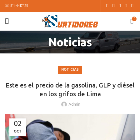
☏ 511-4417425
0
Noticias
NOTICIAS
Este es el precio de la gasolina, GLP y diésel
en los grifos de Lima
Admin
02
OCT