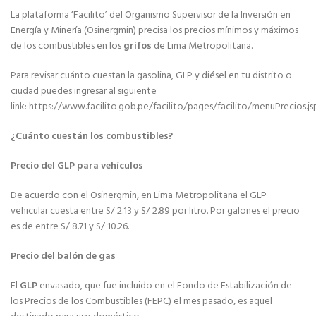
La plataforma ‘Facilito’ del Organismo Supervisor de la Inversión en
Energía y Minería (Osinergmin) precisa los precios mínimos y máximos
de los combustibles en los
grifos
de Lima Metropolitana.
Para revisar cuánto cuestan la gasolina, GLP y diésel en tu distrito o
ciudad puedes ingresar al siguiente
link: https://www.facilito.gob.pe/facilito/pages/facilito/menuPrecios.js
¿Cuánto cuestán los combustibles?
Precio del GLP para vehículos
De acuerdo con el Osinergmin, en Lima Metropolitana el GLP
vehicular cuesta entre S/ 2.13 y S/ 2.89 por litro. Por galones el precio
es de entre S/ 8.71 y S/ 10.26.
Precio del balón de gas
El
GLP
envasado, que fue incluido en el Fondo de Estabilización de
los Precios de los Combustibles (FEPC) el mes pasado, es aquel