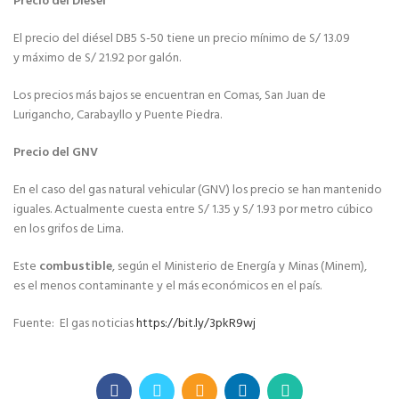
Precio del Diésel
El precio del diésel DB5 S-50 tiene un precio mínimo de S/ 13.09
y máximo de S/ 21.92 por galón.
Los precios más bajos se encuentran en Comas, San Juan de
Lurigancho, Carabayllo y Puente Piedra.
Precio del GNV
En el caso del gas natural vehicular (GNV) los precio se han mantenido
iguales. Actualmente cuesta entre S/ 1.35 y S/ 1.93 por metro cúbico
en los grifos de Lima.
Este
combustible
, según el Ministerio de Energía y Minas (Minem),
es el menos contaminante y el más económicos en el país.
Fuente: El gas noticias
https://bit.ly/3pkR9wj